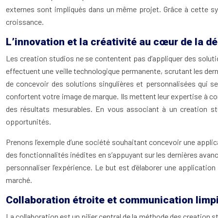
externes sont impliqués dans un même projet. Grâce à cette syn
croissance.
L’innovation et la créativité au cœur de la 
Les creation studios ne se contentent pas d’appliquer des soluti
effectuent une veille technologique permanente, scrutant les der
de concevoir des solutions singulières et personnalisées qui s
confortent votre image de marque. Ils mettent leur expertise à co
des résultats mesurables. En vous associant à un creation stu
opportunités.
Prenons l’exemple d’une société souhaitant concevoir une applica
des fonctionnalités inédites en s’appuyant sur les dernières avancées
personnaliser l’expérience. Le but est d’élaborer une applicatio
marché.
Collaboration étroite et communication limp
La collaboration est un pilier central de la méthode des creation st