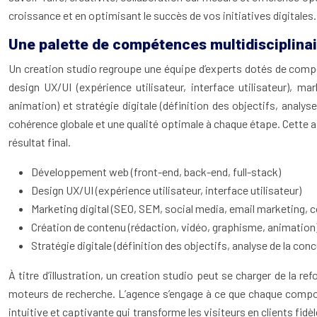
croissance et en optimisant le succès de vos initiatives digitales.
Une palette de compétences multidisciplina
Un creation studio regroupe une équipe d’experts dotés de comp
design UX/UI (expérience utilisateur, interface utilisateur), m
animation) et stratégie digitale (définition des objectifs, analy
cohérence globale et une qualité optimale à chaque étape. Cette ap
résultat final.
Développement web (front-end, back-end, full-stack)
Design UX/UI (expérience utilisateur, interface utilisateur)
Marketing digital (SEO, SEM, social media, email marketing, 
Création de contenu (rédaction, vidéo, graphisme, animation
Stratégie digitale (définition des objectifs, analyse de la conc
À titre d’illustration, un creation studio peut se charger de la re
moteurs de recherche. L’agence s’engage à ce que chaque compo
intuitive et captivante qui transforme les visiteurs en clients fi