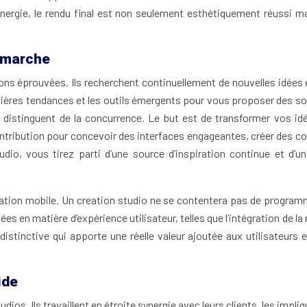
ergie, le rendu final est non seulement esthétiquement réussi m
démarche
ons éprouvées. Ils recherchent continuellement de nouvelles idées 
nières tendances et les outils émergents pour vous proposer des sol
e distinguent de la concurrence. Le but est de transformer vos 
ntribution pour concevoir des interfaces engageantes, créer des co
dio, vous tirez parti d’une source d’inspiration continue et d’u
tion mobile. Un creation studio ne se contentera pas de programme
 en matière d’expérience utilisateur, telles que l’intégration de la réa
n distinctive qui apporte une réelle valeur ajoutée aux utilisateur
ide
udios. Ils travaillent en étroite synergie avec leurs clients, les imp