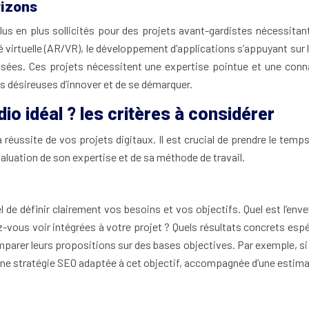
rizons
 plus en plus sollicités pour des projets avant-gardistes nécessit
irtuelle (AR/VR), le développement d’applications s’appuyant sur l’in
alisées. Ces projets nécessitent une expertise pointue et une co
es désireuses d’innover et de se démarquer.
o idéal ? les critères à considérer
réussite de vos projets digitaux. Il est crucial de prendre le temps 
valuation de son expertise et de sa méthode de travail.
l de définir clairement vos besoins et vos objectifs. Quel est l’en
-vous voir intégrées à votre projet ? Quels résultats concrets espér
er leurs propositions sur des bases objectives. Par exemple, si vo
ne stratégie SEO adaptée à cet objectif, accompagnée d’une estimat