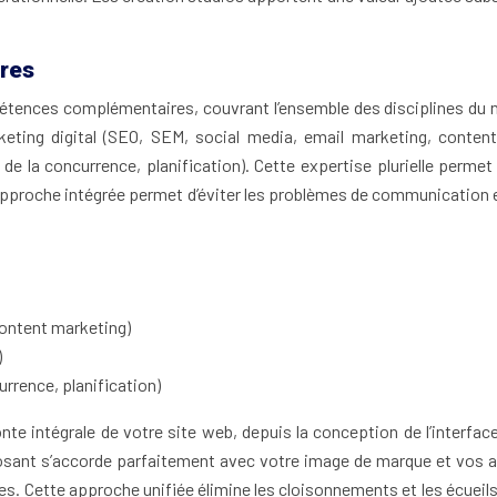
ires
étences complémentaires, couvrant l’ensemble des disciplines du n
arketing digital (SEO, SEM, social media, email marketing, conte
se de la concurrence, planification). Cette expertise plurielle per
proche intégrée permet d’éviter les problèmes de communication entr
content marketing)
)
urrence, planification)
fonte intégrale de votre site web, depuis la conception de l’interfa
sant s’accorde parfaitement avec votre image de marque et vos a
dèles. Cette approche unifiée élimine les cloisonnements et les écue