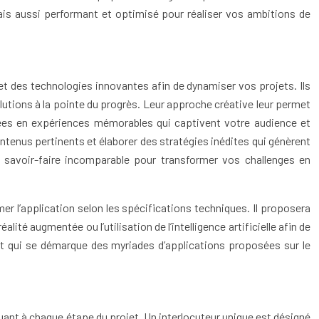
ais aussi performant et optimisé pour réaliser vos ambitions de
et des technologies innovantes afin de dynamiser vos projets. Ils
utions à la pointe du progrès. Leur approche créative leur permet
idées en expériences mémorables qui captivent votre audience et
ntenus pertinents et élaborer des stratégies inédites qui génèrent
n savoir-faire incomparable pour transformer vos challenges en
r l’application selon les spécifications techniques. Il proposera
lité augmentée ou l’utilisation de l’intelligence artificielle afin de
s et qui se démarque des myriades d’applications proposées sur le
liquant à chaque étape du projet. Un interlocuteur unique est désigné