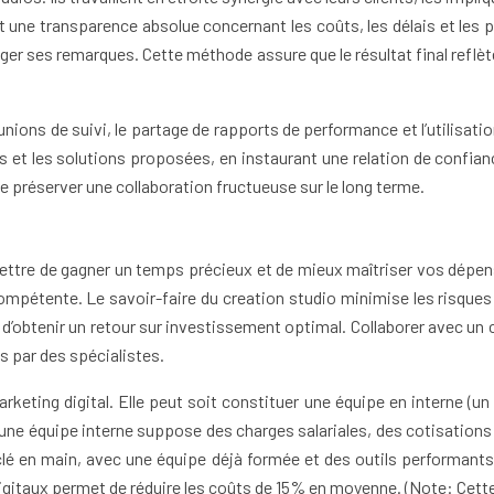
nt une transparence absolue concernant les coûts, les délais et les 
ger ses remarques. Cette méthode assure que le résultat final reflète
unions de suivi, le partage de rapports de performance et l’utilisation
 et les solutions proposées, en instaurant une relation de confian
e préserver une collaboration fructueuse sur le long terme.
ettre de gagner un temps précieux et de mieux maîtriser vos dépens
 compétente. Le savoir-faire du creation studio minimise les risque
 d’obtenir un retour sur investissement optimal. Collaborer avec un
s par des spécialistes.
keting digital. Elle peut soit constituer une équipe en interne (u
 d’une équipe interne suppose des charges salariales, des cotisation
 clé en main, avec une équipe déjà formée et des outils performants
digitaux permet de réduire les coûts de 15% en moyenne. (Note: Cette 