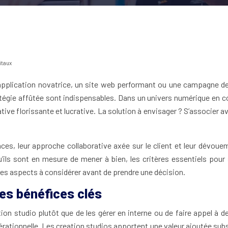
itaux
e application novatrice, un site web performant ou une campagne d
ratégie affûtée sont indispensables. Dans un univers numérique e
ve florissante et lucrative. La solution à envisager ? S’associer av
, leur approche collaborative axée sur le client et leur dévouem
u’ils sont en mesure de mener à bien, les critères essentiels pour
 les aspects à considérer avant de prendre une décision.
les bénéfices clés
tion studio plutôt que de les gérer en interne ou de faire appel à
opérationnelle. Les creation studios apportent une valeur ajoutée su