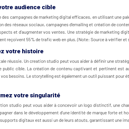
votre audience cible
 des campagnes de marketing digital efficaces, en utilisant une pal
on des réseaux sociaux, campagnes d’emailing et création de contenu
ospects et d’augmenter vos ventes. Une stratégie de marketing digita
uent reçoivent 55% de trafic web en plus. (Note: Source à vérifier et
z votre histoire
le réussie. Un creation studio peut vous aider à définir une stratégi
 public cible. La création de contenu captivant et pertinent est a
os besoins. Le storytelling est également un outil puissant pour éta
irmez votre singularité
ation studio peut vous aider à concevoir un logo distinctif, une ch
mpagner dans le développement d’une identité de marque forte et 
nts supports digitaux est aussi un de leurs atouts, garantissant une 