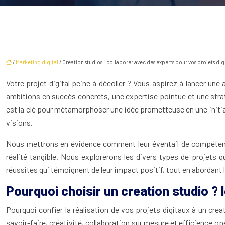
/
Marketing digital
/ Creation studios : collaborer avec des experts pour vos projets dig
Votre projet digital peine à décoller ? Vous aspirez à lancer un
ambitions en succès concrets, une expertise pointue et une st
est la clé pour métamorphoser une idée prometteuse en une initiati
visions.
Nous mettrons en évidence comment leur éventail de compétences
réalité tangible. Nous explorerons les divers types de projets q
réussites qui témoignent de leur impact positif, tout en abordant
Pourquoi choisir un creation studio ? 
Pourquoi confier la réalisation de vos projets digitaux à un crea
savoir-faire, créativité, collaboration sur mesure et efficience 