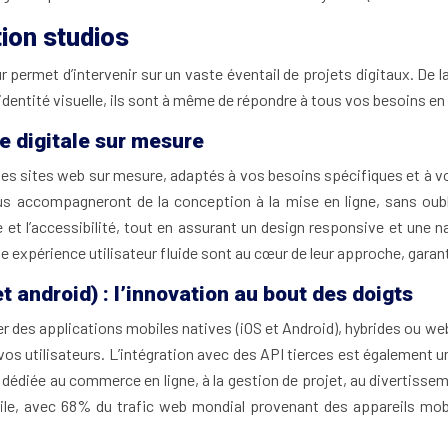
tion studios
 permet d’intervenir sur un vaste éventail de projets digitaux. De l
l’identité visuelle, ils sont à même de répondre à tous vos besoins 
ne digitale sur mesure
 sites web sur mesure, adaptés à vos besoins spécifiques et à votre
accompagneront de la conception à la mise en ligne, sans oublier
et l’accessibilité, tout en assurant un design responsive et une n
ne expérience utilisateur fluide sont au cœur de leur approche, garan
 android) : l’innovation au bout des doigts
es applications mobiles natives (iOS et Android), hybrides ou web
e vos utilisateurs. L’intégration avec des API tierces est égalemen
on dédiée au commerce en ligne, à la gestion de projet, au divertisse
ile, avec 68% du trafic web mondial provenant des appareils mobi